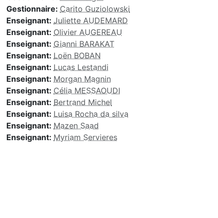
Gestionnaire:
Carito Guziolowski
Enseignant:
Juliette AUDEMARD
Enseignant:
Olivier AUGEREAU
Enseignant:
Gianni BARAKAT
Enseignant:
Loën BOBAN
Enseignant:
Lucas Lestandi
Enseignant:
Morgan Magnin
Enseignant:
Célia MESSAOUDI
Enseignant:
Bertrand Michel
Enseignant:
Luisa Rocha da silva
Enseignant:
Mazen Saad
Enseignant:
Myriam Servieres