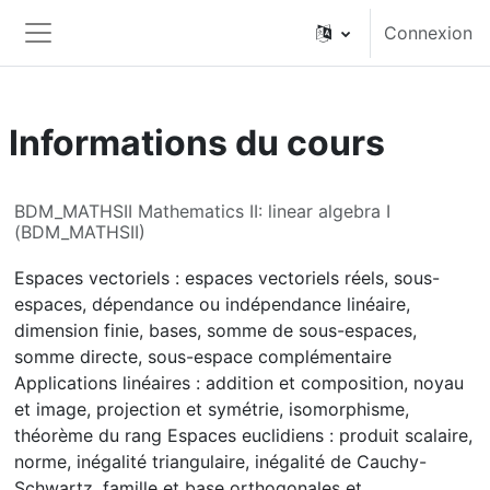
Passer au contenu principal
Connexion
Panneau latéral
Informations du cours
BDM_MATHSII Mathematics II: linear algebra I
(BDM_MATHSII)
Espaces vectoriels : espaces vectoriels réels, sous-
espaces, dépendance ou indépendance linéaire,
dimension finie, bases, somme de sous-espaces,
somme directe, sous-espace complémentaire
Applications linéaires : addition et composition, noyau
et image, projection et symétrie, isomorphisme,
théorème du rang Espaces euclidiens : produit scalaire,
norme, inégalité triangulaire, inégalité de Cauchy-
Schwartz, famille et base orthogonales et