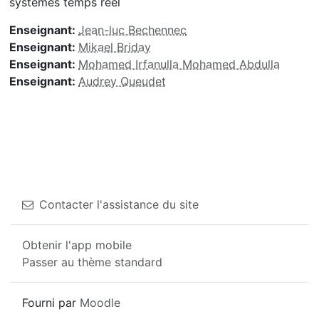
systèmes temps réel
Enseignant:
Jean-luc Bechennec
Enseignant:
Mikael Briday
Enseignant:
Mohamed Irfanulla Mohamed Abdulla
Enseignant:
Audrey Queudet
Contacter l'assistance du site
Obtenir l'app mobile
Passer au thème standard
Fourni par
Moodle