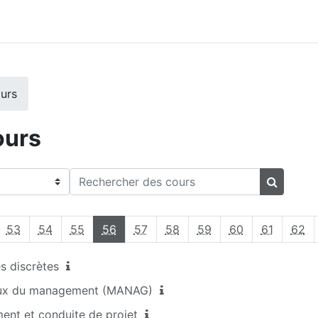
ours
ours
Rechercher des cours
Recherch
dente
Page 53
Page 54
Page 55
Page 56
Page 57
Page 58
Page 59
Page 60
Page 61
Pa
53
54
55
56
57
58
59
60
61
62
 discrètes
x du management (MANAG)
t et conduite de projet