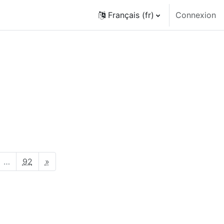
Français ‎(fr)‎
Connexion
er des cours
ge 62
Page 92
Page suivante
…
92
»