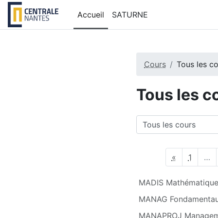
Passer au contenu principal
Accueil
SATURNE
Cours
Tous les c
Tous les c
Catégories de cours
Page précé
Page 1
«
1
…
MADIS Mathématiques
MANAG Fondamentau
MANAPROJ Managemen