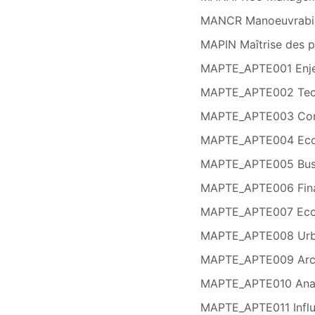
MANCR Manoeuvrabili
MAPIN Maîtrise des pr
MAPTE_APTE001 Enjeu
MAPTE_APTE002 Techn
MAPTE_APTE003 Conver
MAPTE_APTE004 Eco d
MAPTE_APTE005 Busin
MAPTE_APTE006 Financ
MAPTE_APTE007 Ecologi
MAPTE_APTE008 Urban
MAPTE_APTE009 Archit
MAPTE_APTE010 Analy
MAPTE_APTE011 Influe